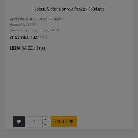
Носки, Victoria оптом Гольфи 0404 mix
Артикул: 6742319058 0404 mix
Размеры: 36-41
Количество в упаковке: 480
УПАКОВКА:
1440
ГРН.
ЦЕНА ЗА ЕД.:
3
грн.
КУПИТЬ