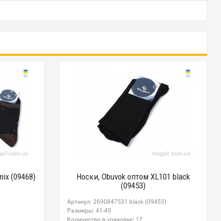
ix (09468)
Носки, Obuvok оптом XL101 black
(09453)
Артикул: 2690847531 black (09453)
Размеры: 41-45
Количество в упаковке: 12