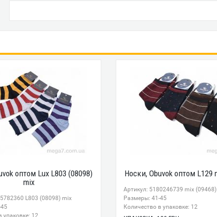
uvok оптом Lux L803 (08098)
Носки, Obuvok оптом L129 m
mix
Артикул: 5180246739 mix (09468)
5782360 L803 (08098) mix
Размеры: 41-45
-45
Количество в упаковке: 12
 упаковке: 12