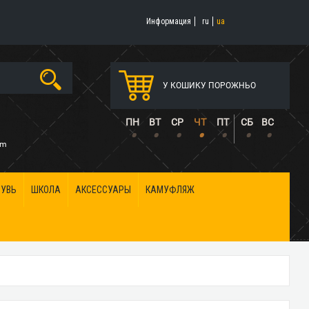
Информация
ru
ua
У КОШИКУ ПОРОЖНЬО
5
ПН
ВТ
СР
ЧТ
ПТ
СБ
ВС
•
•
•
•
•
•
•
om
БУВЬ
ШКОЛА
АКСЕССУАРЫ
КАМУФЛЯЖ