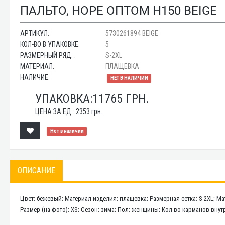
ПАЛЬТО, HOPE ОПТОМ H150 BEIGE
АРТИКУЛ:
5730261894 BEIGE
КОЛ-ВО В УПАКОВКЕ:
5
РАЗМЕРНЫЙ РЯД: :
S-2XL
МАТЕРИАЛ:
ПЛАЩЕВКА
НАЛИЧИЕ:
НЕТ В НАЛИЧИИ
УПАКОВКА:
11765
ГРН.
ЦЕНА ЗА ЕД.:
2353
грн.
Нет в наличии
ОПИСАНИЕ
Цвет: бежевый; Материал изделия: плащевка; Размерная сетка: S-2XL; Ма
Размер (на фото): XS; Сезон: зима; Пол: женщины; Кол-во карманов внутр