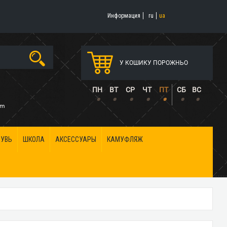
Информация
ru
ua
У КОШИКУ ПОРОЖНЬО
5
ПН
ВТ
СР
ЧТ
ПТ
СБ
ВС
•
•
•
•
•
•
•
om
БУВЬ
ШКОЛА
АКСЕССУАРЫ
КАМУФЛЯЖ