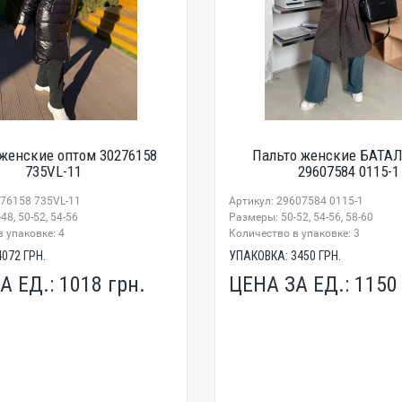
женские оптом 30276158
Пальто женские БАТАЛ
735VL-11
29607584 0115-1
276158 735VL-11
Артикул: 29607584 0115-1
48, 50-52, 54-56
Размеры: 50-52, 54-56, 58-60
 упаковке: 4
Количество в упаковке: 3
4072
ГРН.
УПАКОВКА:
3450
ГРН.
А ЕД.:
1018
грн.
ЦЕНА ЗА ЕД.:
115