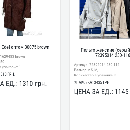
, Edel оптом 30075 brown
Пальто женские (серый
72395014 230-11
51629483 brown
-50
Артикул: 72395014 230-116
 упаковке: 1
Размеры: S, M, L
1310
ГРН.
Количество в упаковке: 3
А ЕД.:
1310
грн.
УПАКОВКА:
3435
ГРН.
ЦЕНА ЗА ЕД.:
114