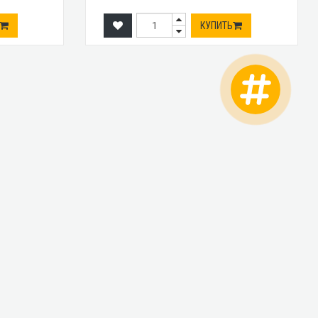
КУПИТЬ
ТЫ
+38 (073) 025-70-30
+38 (066) 537-74-75
. Базовая 15,
ный рынок
+38 (068) 10-60-415
тр"
ua@gmail.com