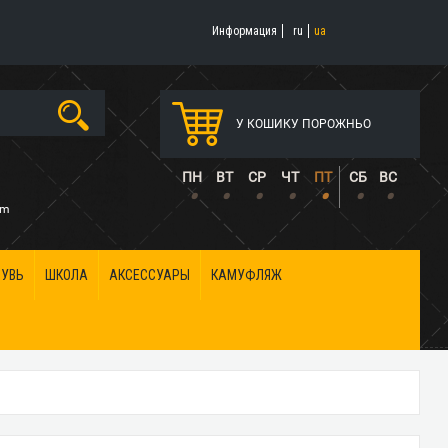
Информация
ru
ua
У КОШИКУ ПОРОЖНЬО
5
ПН
ВТ
СР
ЧТ
ПТ
СБ
ВС
•
•
•
•
•
•
•
om
БУВЬ
ШКОЛА
АКСЕССУАРЫ
КАМУФЛЯЖ