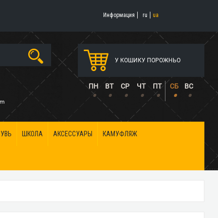
Информация
ru
ua
У КОШИКУ ПОРОЖНЬО
5
ПН
ВТ
СР
ЧТ
ПТ
СБ
ВС
•
•
•
•
•
•
•
om
БУВЬ
ШКОЛА
АКСЕССУАРЫ
КАМУФЛЯЖ