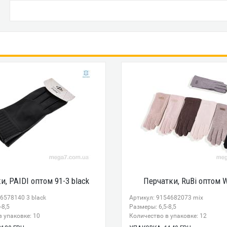
и, PAIDI оптом 91-3 black
Перчатки, RuBi оптом 
6578140 3 black
Артикул: 9154682073 mix
-8,5
Размеры: 6,5-8,5
 упаковке: 10
Количество в упаковке: 12