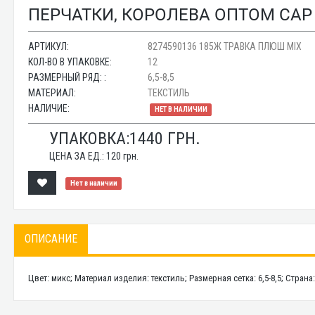
ПЕРЧАТКИ, КОРОЛЕВА ОПТОМ CAP
АРТИКУЛ:
8274590136 185Ж ТРАВКА ПЛЮШ MIX
КОЛ-ВО В УПАКОВКЕ:
12
РАЗМЕРНЫЙ РЯД: :
6,5-8,5
МАТЕРИАЛ:
ТЕКСТИЛЬ
НАЛИЧИЕ:
НЕТ В НАЛИЧИИ
УПАКОВКА:
1440
ГРН.
ЦЕНА ЗА ЕД.:
120
грн.
Нет в наличии
ОПИСАНИЕ
Цвет: микс; Материал изделия: текстиль; Размерная сетка: 6,5-8,5; Стра