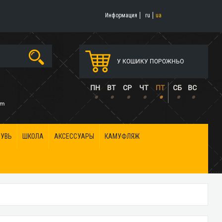
Информация
ru
ua
У КОШИКУ ПОРОЖНЬО
5
ПН
ВТ
СР
ЧТ
ПТ
СБ
ВС
•
•
•
•
•
•
•
om
БУВЬ
ШКОЛА
АКСЕССУАРЫ
КАМУФЛЯЖ