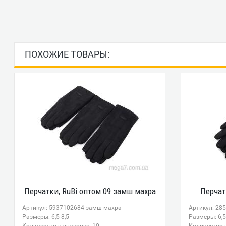
ПОХОЖИЕ ТОВАРЫ:
Перчатки, RuBi оптом 09 замш махра
Перчат
Артикул: 5937102684 замш махра
Артикул: 28
Размеры: 6,5-8,5
Размеры: 6,5