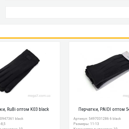
ки, RuBi оптом K03 black
Перчатки, PAIDI оптом 54
50947361 black
Артикул: 5497031286 6 black
-8,5
Размеры: 11-13