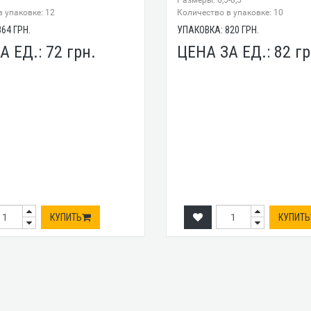
8
Размеры: 6,5-8,5
 упаковке: 12
Количество в упаковке: 10
864
ГРН.
УПАКОВКА:
820
ГРН.
А ЕД.:
72
грн.
ЦЕНА ЗА ЕД.:
82
гр
КУПИТЬ
КУПИТЬ