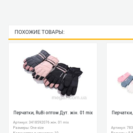
ПОХОЖИЕ ТОВАРЫ:
Перчатки, RuBi оптом Дут. жін. 01 mix
Перчатки,
Артикул: 3418592076 жін. 01 mix
Размеры: One size
Артикул: 783