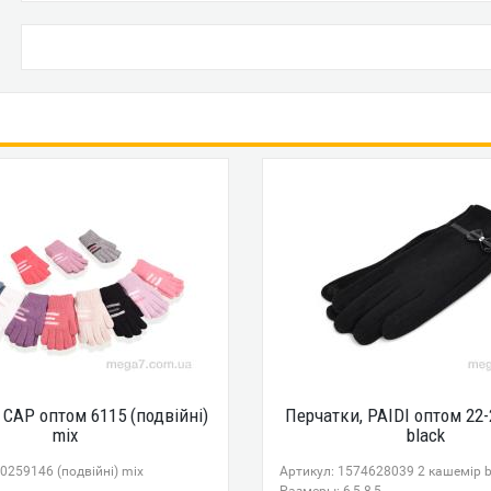
 CAP оптом 6115 (подвійні)
Перчатки, PAIDI оптом 22
mix
black
0259146 (подвійні) mix
Артикул: 1574628039 2 кашемір b