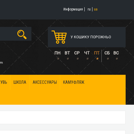
Информация
ru
ua
У КОШИКУ ПОРОЖНЬО
5
ПН
ВТ
СР
ЧТ
ПТ
СБ
ВС
•
•
•
•
•
•
•
om
БУВЬ
ШКОЛА
АКСЕССУАРЫ
КАМУФЛЯЖ