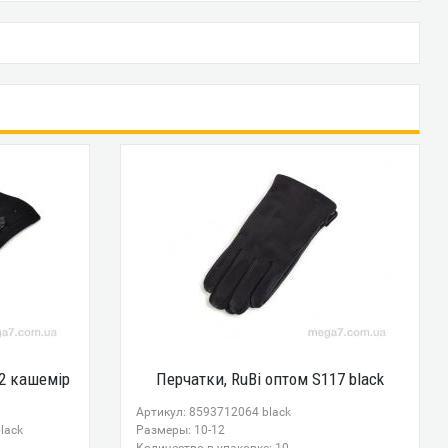
-2 кашемір
Перчатки, RuBi оптом S117 black
Артикул: 8593712064 black
lack
Размеры: 10-12