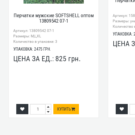
Перчатки
Перчатки мужские SOFTSHELL оптом
Артикул: 15
13809542 07-1
Размеры: ун
Количество в
Артикул: 13809542 07-1
УПАКОВКА:
Размеры: M,L,XL
Количество в упаковке: 3
ЦЕНА З
УПАКОВКА:
2475
ГРН.
ЦЕНА ЗА ЕД.:
825
грн.
КУПИТЬ