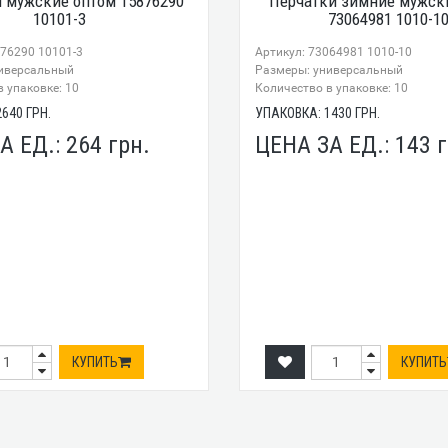
 мужские оптом 15876290
Перчатки зимние мужск
10101-3
73064981 1010-1
876290 10101-3
Артикул: 73064981 1010-10
иверсальный
Размеры: универсальный
 упаковке: 10
Количество в упаковке: 10
2640
ГРН.
УПАКОВКА:
1430
ГРН.
А ЕД.:
264
грн.
ЦЕНА ЗА ЕД.:
143
г
КУПИТЬ
КУПИТЬ