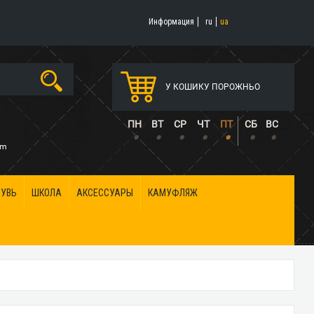
Информация
ru
ua
У КОШИКУ ПОРОЖНЬО
5
ПН
ВТ
СР
ЧТ
ПТ
СБ
ВС
•
•
•
•
•
•
•
om
БУВЬ
ШКОЛА
АКСЕССУАРЫ
КАМУФЛЯЖ