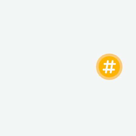
ТЫ
+38 (073) 025-70-30
+38 (066) 537-74-75
. Базовая 15,