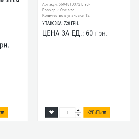
ие оптом
Артикул: 5694810372 black
0
Размеры: One size
Количество в упаковке: 12
УПАКОВКА:
720
ГРН.
ЦЕНА ЗА ЕД.:
60
грн.
рн.
КУПИТЬ