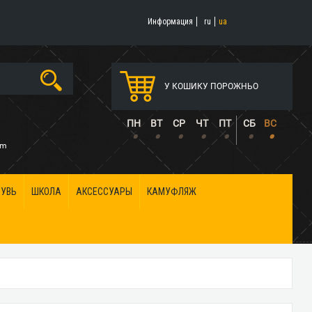
Информация
ru
ua
У КОШИКУ ПОРОЖНЬО
5
ПН
ВТ
СР
ЧТ
ПТ
СБ
ВС
•
•
•
•
•
•
•
om
БУВЬ
ШКОЛА
АКСЕССУАРЫ
КАМУФЛЯЖ