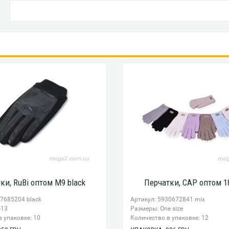
ки, RuBi оптом M9 black
Перчатки, CAP оптом 1
17685204 black
Артикул: 5930672841 mix
-13
Размеры: One size
 упаковке: 10
Количество в упаковке: 12