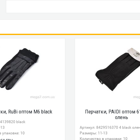
ки, RuBi оптом M6 black
Перчатки, PAIDI оптом 61
олень
54139820 black
-13
Артикул: 8429516370 4 black оле
 упаковке: 10
Размеры: 11-13
Количество в упаковке: 10