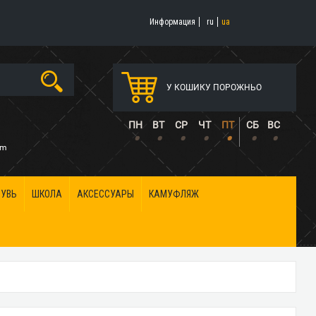
Информация
ru
ua
У КОШИКУ ПОРОЖНЬО
5
ПН
ВТ
СР
ЧТ
ПТ
СБ
ВС
•
•
•
•
•
•
•
om
БУВЬ
ШКОЛА
АКСЕССУАРЫ
КАМУФЛЯЖ