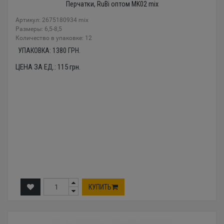
Перчатки, RuBi оптом MK02 mix
Артикул: 2675180934 mix
Размеры: 6,5-8,5
Количество в упаковке: 12
УПАКОВКА:
1380
ГРН.
ЦЕНА ЗА ЕД.:
115
грн.
КУПИТЬ