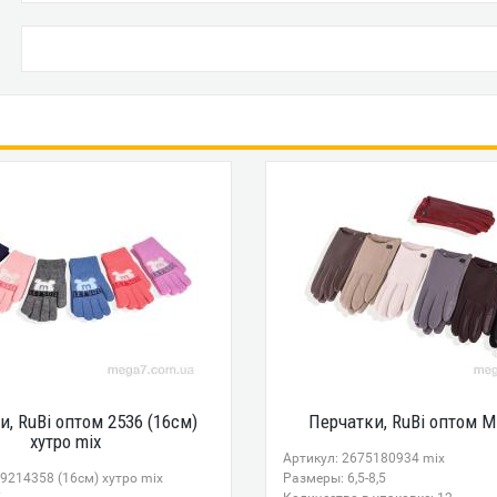
и, RuBi оптом 2536 (16см)
Перчатки, RuBi оптом M
хутро mix
Артикул: 2675180934 mix
9214358 (16см) хутро mix
Размеры: 6,5-8,5