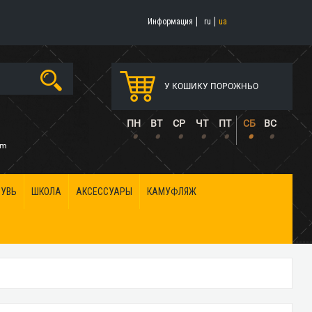
Информация
ru
ua
У КОШИКУ ПОРОЖНЬО
5
ПН
ВТ
СР
ЧТ
ПТ
СБ
ВС
•
•
•
•
•
•
•
om
БУВЬ
ШКОЛА
АКСЕССУАРЫ
КАМУФЛЯЖ