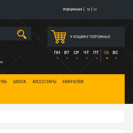
Информация
ru
ua
У КОШИКУ ПОРОЖНЬО
5
ПН
ВТ
СР
ЧТ
ПТ
СБ
ВС
•
•
•
•
•
•
•
om
БУВЬ
ШКОЛА
АКСЕССУАРЫ
КАМУФЛЯЖ