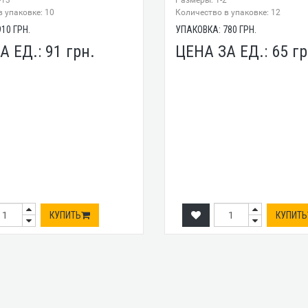
-13
Размеры: 1-2
 упаковке: 10
Количество в упаковке: 12
910
ГРН.
УПАКОВКА:
780
ГРН.
А ЕД.:
91
грн.
ЦЕНА ЗА ЕД.:
65
гр
КУПИТЬ
КУПИТЬ