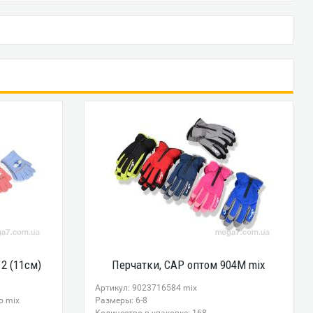
2 (11см)
Перчатки, CAP оптом 904M mix
Артикул: 9023716584 mix
о mix
Размеры: 6-8