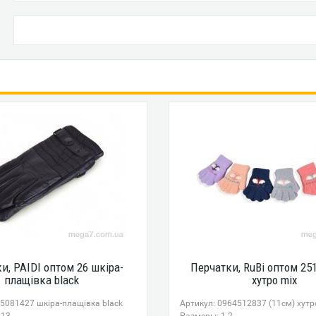
и, PAIDI оптом 26 шкіра-
Перчатки, RuBi оптом 251
плащівка black
хутро mix
65081427 шкіра-плащівка black
Артикул: 0964512837 (11см) хутр