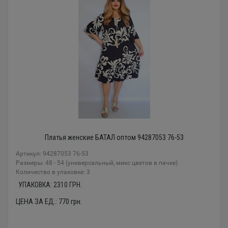
Платья женские БАТАЛ оптом 94287053 76-53
Артикул: 94287053 76-53
Размеры: 48 - 54 (универсальный, микс цветов в пачке)
Количество в упаковке: 3
УПАКОВКА:
2310
ГРН.
ЦЕНА ЗА ЕД.:
770
грн.