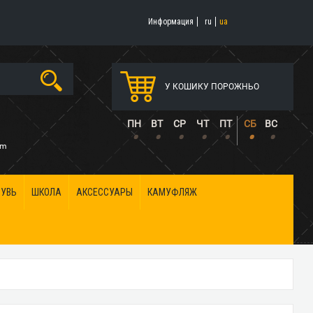
Информация
ru
ua
У КОШИКУ ПОРОЖНЬО
5
ПН
ВТ
СР
ЧТ
ПТ
СБ
ВС
•
•
•
•
•
•
•
om
БУВЬ
ШКОЛА
АКСЕССУАРЫ
КАМУФЛЯЖ