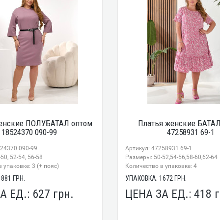
енские ПОЛУБАТАЛ оптом
Платья женские БАТАЛ
18524370 090-99
47258931 69-1
524370 090-99
Артикул: 47258931 69-1
50, 52-54, 56-58
Размеры: 50-52,54-56,58-60,62-64
 упаковке: 3 (+ пояс)
Количество в упаковке: 4
1881
ГРН.
УПАКОВКА:
1672
ГРН.
А ЕД.:
627
грн.
ЦЕНА ЗА ЕД.:
418
г