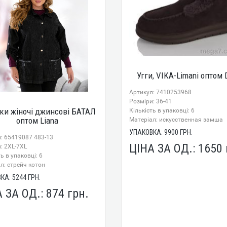
Угги, VIKA-Limani оптом 
Артикул: 7410253968
Розміри: 36-41
ки жіночі джинсові БАТАЛ
Кількість в упаковці: 6
оптом Liana
Mатеріал: искусственная замша
УПАКОВКА:
9900
ГРН.
: 65419087 483-13
ЦІНА ЗА ОД.:
1650
: 2XL-7XL
ь в упаковці: 6
л: стрейч котон
ВКА:
5244
ГРН.
А ЗА ОД.:
874
грн.