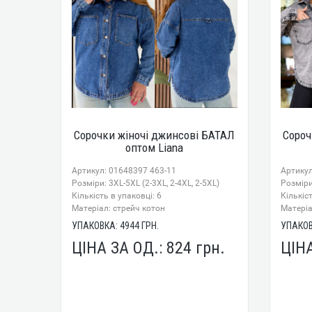
Сорочки жіночі джинсові БАТАЛ
Сороч
оптом Liana
Артикул: 01648397 463-11
Артикул
Розміри: 3XL-5XL (2-3XL, 2-4XL, 2-5XL)
Розміри:
Кількість в упаковці: 6
Кількіст
Mатеріал: стрейч котон
Mатеріа
УПАКОВКА:
4944
ГРН.
УПАКО
ЦІНА ЗА ОД.:
824
грн.
ЦІН