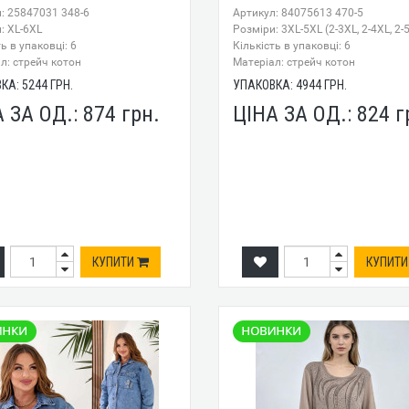
: 25847031 348-6
Артикул: 84075613 470-5
: XL-6XL
Розміри: 3XL-5XL (2-3XL, 2-4XL, 2-
ь в упаковці: 6
Кількість в упаковці: 6
л: стрейч котон
Mатеріал: стрейч котон
ВКА:
5244
ГРН.
УПАКОВКА:
4944
ГРН.
А ЗА ОД.:
874
грн.
ЦІНА ЗА ОД.:
824
г
КУПИТИ
КУПИТ