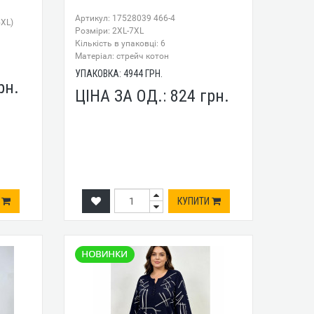
Артикул: 17528039 466-4
5XL)
Розміри: 2XL-7XL
Кількість в упаковці: 6
Mатеріал: стрейч котон
УПАКОВКА:
4944
ГРН.
рн.
ЦІНА ЗА ОД.:
824
грн.
И
КУПИТИ