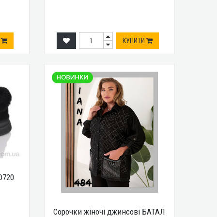
И
КУПИТИ
D720
Сорочки жіночі джинсові БАТАЛ