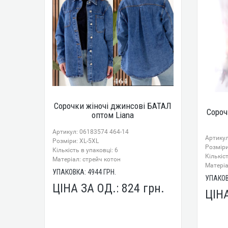
Сорочки жіночі джинсові БАТАЛ
Сороч
оптом Liana
Артикул: 06183574 464-14
Артикул
Розміри: XL-5XL
Розміри
Кількість в упаковці: 6
Кількіст
Mатеріал: стрейч котон
Mатеріа
УПАКОВКА:
4944
ГРН.
УПАКО
ЦІНА ЗА ОД.:
824
грн.
ЦІН