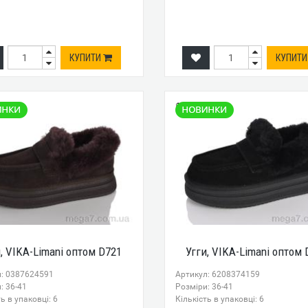
КУПИТИ
КУПИТ
и, VIKA-Limani оптом D721
Угги, VIKA-Limani оптом 
л: 0387624591
Артикул: 6208374159
: 36-41
Розміри: 36-41
ь в упаковці: 6
Кількість в упаковці: 6