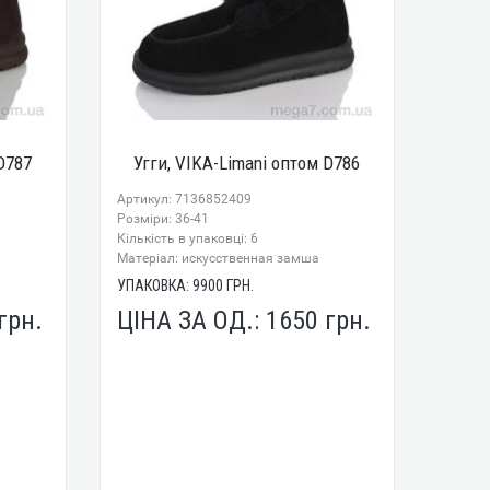
D787
Угги, VIKA-Limani оптом D786
Артикул: 7136852409
Розміри: 36-41
Кількість в упаковці: 6
Mатеріал: искусственная замша
УПАКОВКА:
9900
ГРН.
грн.
ЦІНА ЗА ОД.:
1650
грн.