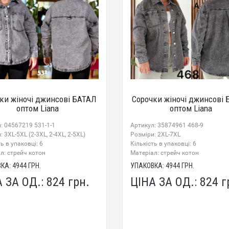
ки жіночі джинсові БАТАЛ
Сорочки жіночі джинсові
оптом Liana
оптом Liana
: 04567219 531-1-1
Артикул: 35874961 468-9
 3XL-5XL (2-3XL, 2-4XL, 2-5XL)
Розміри: 2XL-7XL
ь в упаковці: 6
Кількість в упаковці: 6
л: стрейч котон
Mатеріал: стрейч котон
ВКА:
4944
ГРН.
УПАКОВКА:
4944
ГРН.
А ЗА ОД.:
824
грн.
ЦІНА ЗА ОД.:
824
г