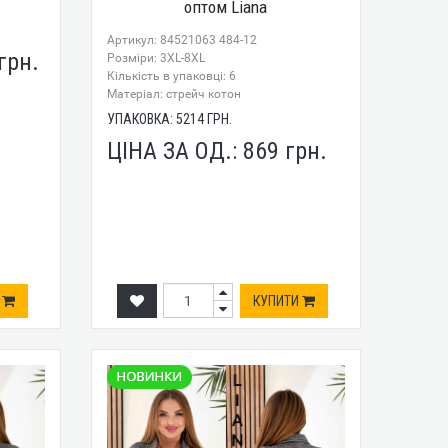
оптом Liana
Артикул: 84521063 484-12
грн.
Розміри: 3XL-8XL
Кількість в упаковці: 6
Mатеріал: стрейч котон
УПАКОВКА:
5214
ГРН.
ЦІНА ЗА ОД.:
869
грн.
И
КУПИТИ