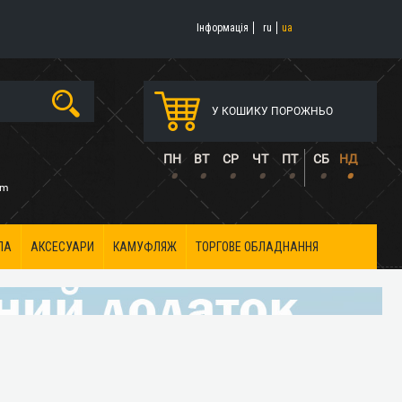
Інформація
ru
ua
У КОШИКУ ПОРОЖНЬО
5
ПН
ВТ
СР
ЧТ
ПТ
СБ
НД
•
•
•
•
•
•
•
om
ЛА
АКСЕСУАРИ
КАМУФЛЯЖ
ТОРГОВЕ ОБЛАДНАННЯ