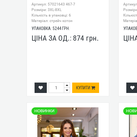
Артикул: 57021643 467-7
Артикул
Розміри: 3XL-8XL
Розміри
Кількість в упаковці: 6
Кількіст
Mатеріал: стрейч котон
Mатеріа
УПАКОВКА:
5244
ГРН.
УПАКО
ЦІНА ЗА ОД.:
874
грн.
ЦІН
КУПИТИ