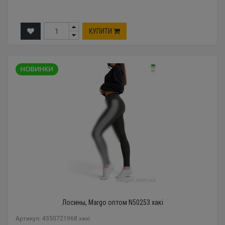
КУПИТИ
Лосины, Margo оптом N50253 хакі
Артикул: 4350721968 хакі