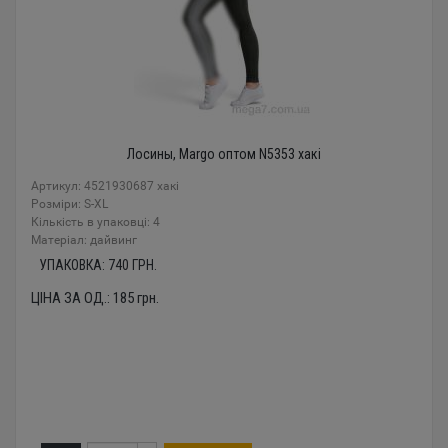
Лосины, Margo оптом N5353 хакі
Артикул: 4521930687 хакі
Розміри: S-XL
Кількість в упаковці: 4
Mатеріал: дайвинг
УПАКОВКА:
740
ГРН.
ЦІНА ЗА ОД.:
185
грн.