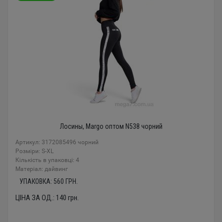
Лосины, Margo оптом N538 чорний
Артикул: 3172085496 чорний
Розміри: S-XL
Кількість в упаковці: 4
Mатеріал: дайвинг
УПАКОВКА:
560
ГРН.
ЦІНА ЗА ОД.:
140
грн.