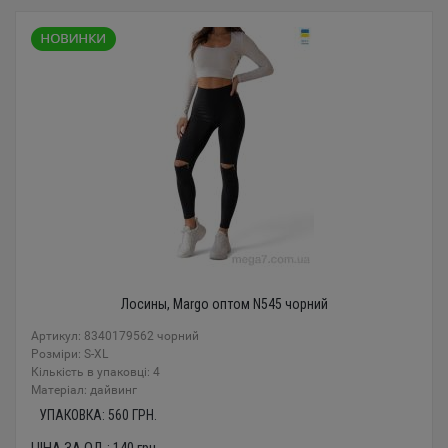
Лосины, Margo оптом N545 чорний
Артикул: 8340179562 чорний
Розміри: S-XL
Кількість в упаковці: 4
Mатеріал: дайвинг
УПАКОВКА:
560
ГРН.