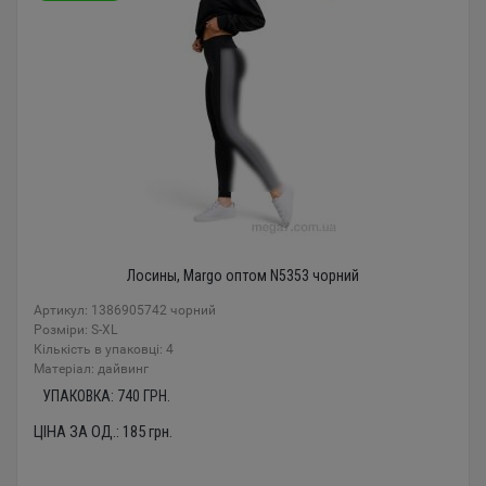
Лосины, Margo оптом N5353 чорний
Артикул: 1386905742 чорний
Розміри: S-XL
Кількість в упаковці: 4
Mатеріал: дайвинг
УПАКОВКА:
740
ГРН.
ЦІНА ЗА ОД.:
185
грн.