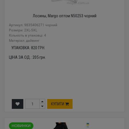
Лосины, Margo оптом N50253 чорний
Артикул: 9835406271 чорний
Розміри: 2XL-5XL
Кількість в упаковці: 4
Mатеріал: дайвинг
УПАКОВКА:
820
ГРН.
ЦІНА ЗА ОД.:
205
грн.
КУПИТИ