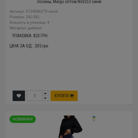
Лосины, Margo оптом N50253 синій
Артикул: 5134086279 синій
Розміри: 2XL-5XL
Кількість в упаковці: 4
Mатеріал: дайвинг
УПАКОВКА:
820
ГРН.
ЦІНА ЗА ОД.:
205
грн.
КУПИТИ