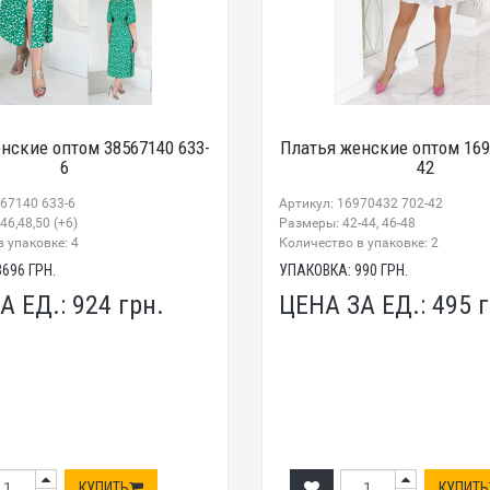
нские оптом 38567140 633-
Платья женские оптом 169
6
42
567140 633-6
Артикул: 16970432 702-42
46,48,50 (+6)
Размеры: 42-44, 46-48
 упаковке: 4
Количество в упаковке: 2
3696
ГРН.
УПАКОВКА:
990
ГРН.
А ЕД.:
924
грн.
ЦЕНА ЗА ЕД.:
495
г
КУПИТЬ
КУПИТЬ