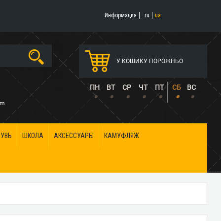
Информация
ru
ua
У КОШИКУ ПОРОЖНЬО
5
ПН
ВТ
СР
ЧТ
ПТ
СБ
ВС
•
•
•
•
•
•
•
om
БУВЬ
ШКОЛА
АКСЕССУАРЫ
КАМУФЛЯЖ