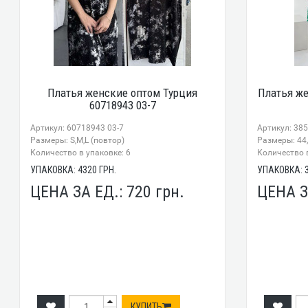
Платья женские оптом Турция
Платья же
60718943 03-7
Артикул: 60718943 03-7
Артикул: 38
Размеры: S,M,L (повтор)
Размеры: 44,
Количество в упаковке: 6
Количество в
УПАКОВКА:
4320
ГРН.
УПАКОВКА:
ЦЕНА ЗА ЕД.:
720
грн.
ЦЕНА З
КУПИТЬ