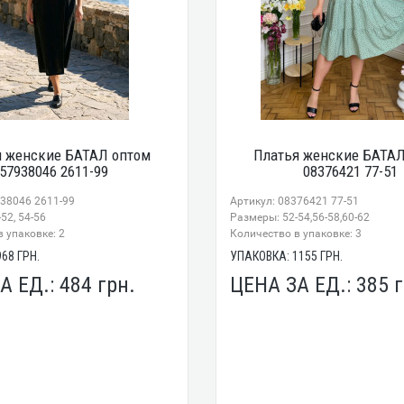
я женские БАТАЛ оптом
Платья женские БАТАЛ
57938046 2611-99
08376421 77-51
938046 2611-99
Артикул: 08376421 77-51
52, 54-56
Размеры: 52-54,56-58,60-62
 упаковке: 2
Количество в упаковке: 3
968
ГРН.
УПАКОВКА:
1155
ГРН.
А ЕД.:
484
грн.
ЦЕНА ЗА ЕД.:
385
г