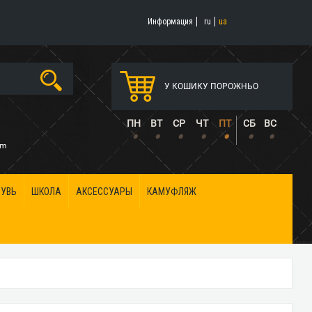
Информация
ru
ua
У КОШИКУ ПОРОЖНЬО
5
ПН
ВТ
СР
ЧТ
ПТ
СБ
ВС
•
•
•
•
•
•
•
om
БУВЬ
ШКОЛА
АКСЕССУАРЫ
КАМУФЛЯЖ