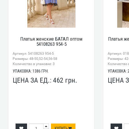
Платья женские БАТАЛ оптом
Платья же
54108263 954-5
Артикул: 54108263 954-5
Артикул: 01
Размеры: 48-50,52-54,56-58
Размеры: 42-
Количество в упаковке: 3
Количество в
УПАКОВКА:
1386
ГРН.
УПАКОВКА:
ЦЕНА ЗА ЕД.:
462
грн.
ЦЕНА З
КУПИТЬ