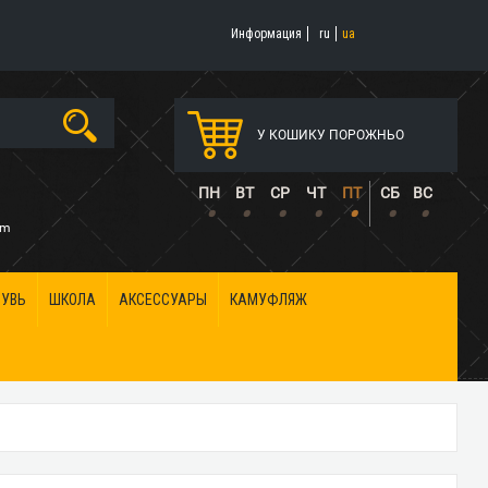
Информация
ru
ua
У КОШИКУ ПОРОЖНЬО
5
ПН
ВТ
СР
ЧТ
ПТ
СБ
ВС
•
•
•
•
•
•
•
om
БУВЬ
ШКОЛА
АКСЕССУАРЫ
КАМУФЛЯЖ