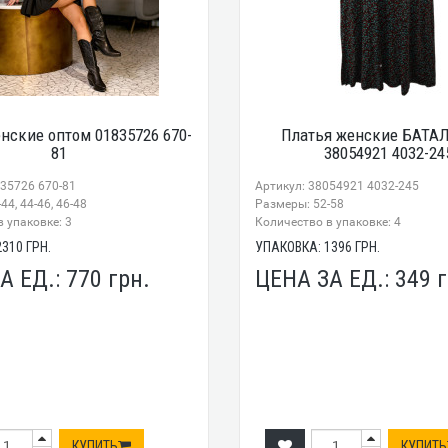
нские оптом 01835726 670-
Платья женские БАТАЛ
81
38054921 4032-24
835726 670-81
Артикул: 38054921 4032-245
44, 44-46, 46-48
Размеры: 52-58
 упаковке: 3
Количество в упаковке: 4
2310
ГРН.
УПАКОВКА:
1396
ГРН.
А ЕД.:
770
грн.
ЦЕНА ЗА ЕД.:
349
г
КУПИТЬ
КУПИТЬ