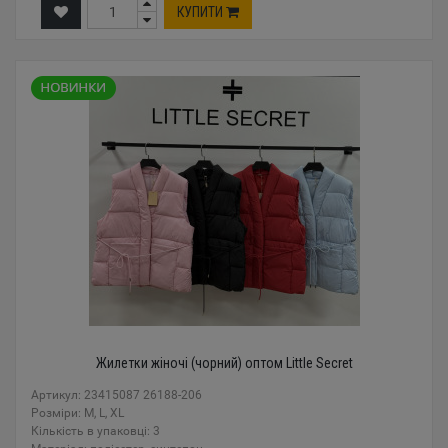
КУПИТИ
Жилетки жіночі (чорний) оптом Little Secret
Артикул: 23415087 26188-206
Розміри: M, L, XL
Кількість в упаковці: 3