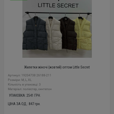
Жилетки жіночі (жовтий) оптом Little Secret
Артикул: 19204738 26188-211
Розміри: M, L, XL
Кількість в упаковці: 3
Mатеріал: поліестер, синтепон
УПАКОВКА:
2541
ГРН.
ЦІНА ЗА ОД.:
847
грн.