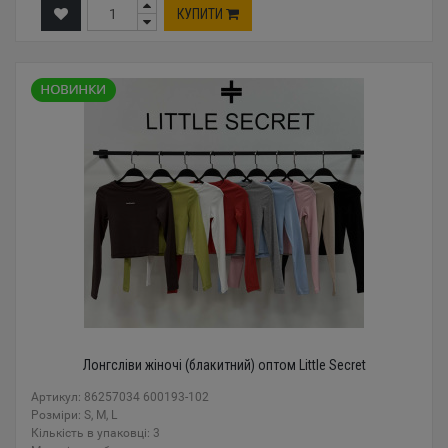
КУПИТИ
Лонгсліви жіночі (блакитний) оптом Little Secret
Артикул: 86257034 600193-102
Розміри: S, M, L
Кількість в упаковці: 3