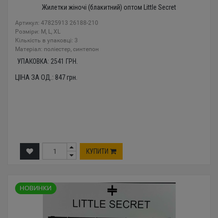
Жилетки жіночі (блакитний) оптом Little Secret
Артикул: 47825913 26188-210
Розміри: M, L, XL
Кількість в упаковці: 3
Mатеріал: поліестер, синтепон
УПАКОВКА:
2541
ГРН.
ЦІНА ЗА ОД.:
847
грн.
КУПИТИ