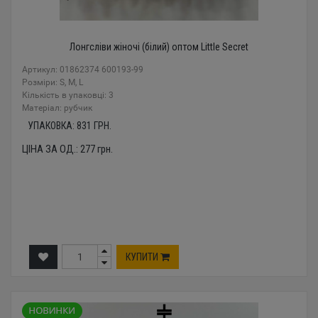
Лонгсліви жіночі (білий) оптом Little Secret
Артикул: 01862374 600193-99
Розміри: S, M, L
Кількість в упаковці: 3
Mатеріал: рубчик
УПАКОВКА:
831
ГРН.
ЦІНА ЗА ОД.:
277
грн.
КУПИТИ