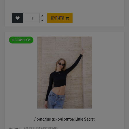
КУПИТИ
Лонгсліви жіночі оптом Little Secret
Артикул: 69731504 600193-95