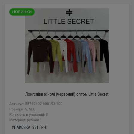
Лонгсліви жіночі (червоний) оптом Little Secret
Артикул: 58760492 600193-100
Розміри: S, M, L
Кількість в упаковці: 3
Mатеріал: рубчик
УПАКОВКА:
831
ГРН.