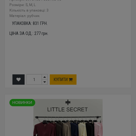
Розміри: S, M, L
Кількість в упаковці: 3
Mатеріал: рубчик
УПАКОВКА:
831
ГРН.
ЦІНА ЗА ОД.:
277
грн.
КУПИТИ