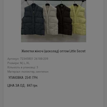
Жилетки жіночі (шоколад) оптом Little Secret
Артикул: 72345801 26188-209
Розміри: M, L, XL
Кількість в упаковці: 3
Mатеріал: поліестер, синтепон
УПАКОВКА:
2541
ГРН.
ЦІНА ЗА ОД.:
847
грн.