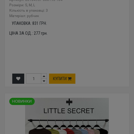
Розміри: S, M, L
Кількість в упаковці: 3
Mатеріал: рубчик
УПАКОВКА:
831
ГРН.
ЦІНА ЗА ОД.:
277
грн.
КУПИТИ