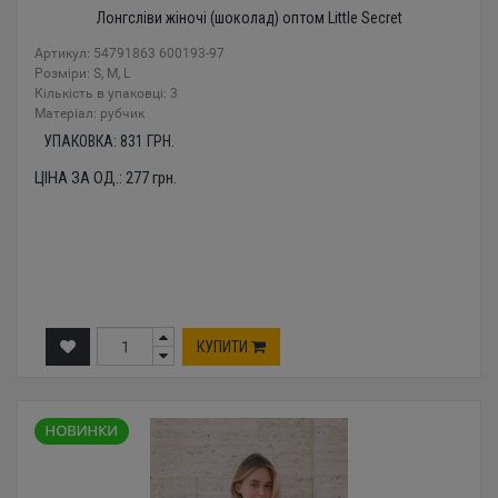
Лонгсліви жіночі (шоколад) оптом Little Secret
Артикул: 54791863 600193-97
Розміри: S, M, L
Кількість в упаковці: 3
Mатеріал: рубчик
УПАКОВКА:
831
ГРН.
ЦІНА ЗА ОД.:
277
грн.
КУПИТИ