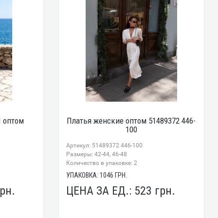
 оптом
Платья женские оптом 51489372 446-
100
Артикул: 51489372 446-100
Размеры: 42-44, 46-48
Количество в упаковке: 2
УПАКОВКА:
1046
ГРН.
рн.
ЦЕНА ЗА ЕД.:
523
грн.