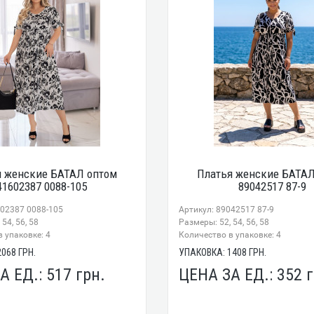
я женские БАТАЛ оптом
Платья женские БАТАЛ
41602387 0088-105
89042517 87-9
602387 0088-105
Артикул: 89042517 87-9
54, 56, 58
Размеры: 52, 54, 56, 58
 упаковке: 4
Количество в упаковке: 4
2068
ГРН.
УПАКОВКА:
1408
ГРН.
А ЕД.:
517
грн.
ЦЕНА ЗА ЕД.:
352
г