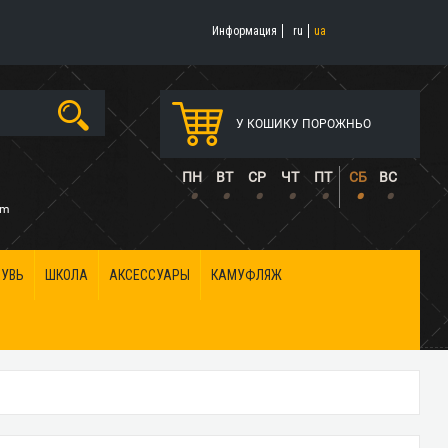
Информация
ru
ua
У КОШИКУ ПОРОЖНЬО
5
ПН
ВТ
СР
ЧТ
ПТ
СБ
ВС
•
•
•
•
•
•
•
om
БУВЬ
ШКОЛА
АКСЕССУАРЫ
КАМУФЛЯЖ