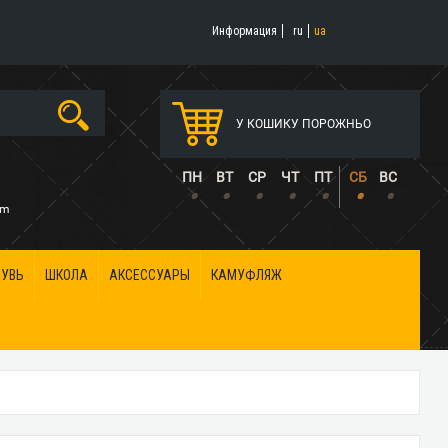
Информация
ru
ua
У КОШИКУ ПОРОЖНЬО
5
ПН
ВТ
СР
ЧТ
ПТ
СБ
ВС
•
•
•
•
•
•
•
om
БУВЬ
ШКОЛА
АКСЕССУАРЫ
КАМУФЛЯЖ