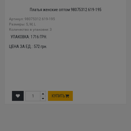
Платья женские оптом 98075312 619-195
Артикул: 98075312 619-195
Размеры: S, M, L
Количество в упаковке: 3
УПАКОВКА:
1716
ГРН.
ЦЕНА ЗА ЕД.:
572
грн.
КУПИТЬ