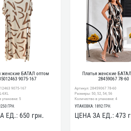
я женские БАТАЛ оптом
Платья женские БАТАЛ
85012463 9075-167
28459067 78-60
012463 9075-167
Артикул: 28459067 78-60
L-6XL
Размеры: 50, 52, 54, 56
 упаковке: 5
Количество в упаковке: 4
3250
ГРН.
УПАКОВКА:
1892
ГРН.
А ЕД.:
650
грн.
ЦЕНА ЗА ЕД.:
473
г