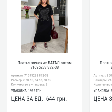
Платья женские БАТАЛ оптом
Плать
71695238 872-38
Артикул: 71695238 872-38
Артикул: 85
Размеры: 50-52, 54-56, 58-60
Размеры: 2X
Количество в упаковке: 3
Количество в
УПАКОВКА:
1932
ГРН.
УПАКОВКА:
ЦЕНА ЗА ЕД.:
644
грн.
ЦЕНА З