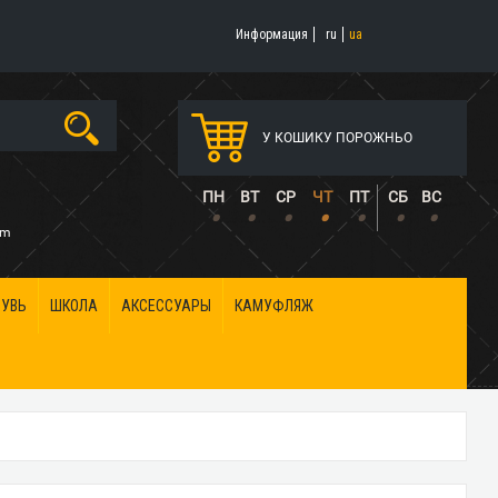
Информация
ru
ua
У КОШИКУ ПОРОЖНЬО
5
ПН
ВТ
СР
ЧТ
ПТ
СБ
ВС
•
•
•
•
•
•
•
om
БУВЬ
ШКОЛА
АКСЕССУАРЫ
КАМУФЛЯЖ