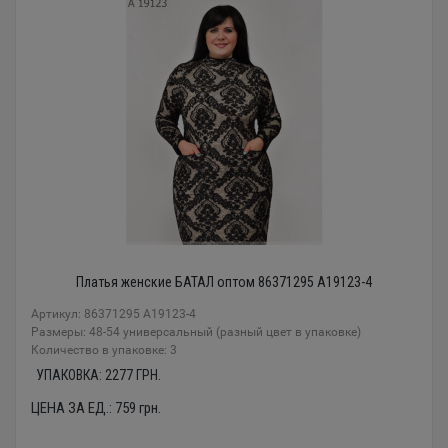
Платья женские БАТАЛ оптом 86371295 A19123-4
Артикул: 86371295 A19123-4
Размеры: 48-54 универсальный (разный цвет в упаковке)
Количество в упаковке: 3
УПАКОВКА:
2277
ГРН.
ЦЕНА ЗА ЕД.:
759
грн.