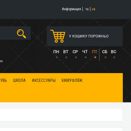
Информация
ru
ua
У КОШИКУ ПОРОЖНЬО
5
ПН
ВТ
СР
ЧТ
ПТ
СБ
ВС
•
•
•
•
•
•
•
om
БУВЬ
ШКОЛА
АКСЕССУАРЫ
КАМУФЛЯЖ