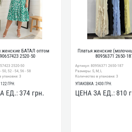
я женские БАТАЛ оптом
Платья женские (молочн
90657423 2520-50
80956371 2650-18
657423 2520-50
Артикул: 80956371 2650-187
50, 52 - 54, 56 - 58
Размеры: S, M, L
 упаковке: 3
Количество в упаковке: 3
1122
ГРН.
УПАКОВКА:
2430
ГРН.
А ЕД.:
374
грн.
ЦЕНА ЗА ЕД.:
810
г