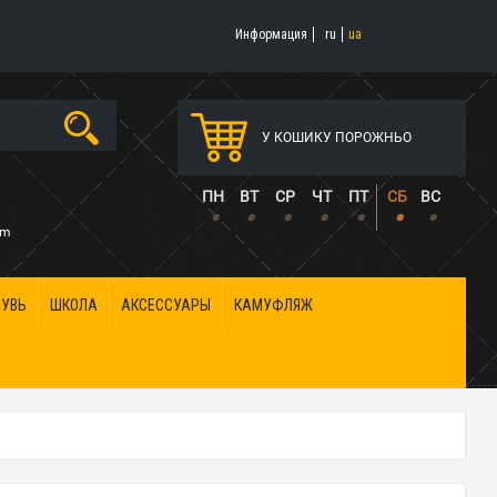
Информация
ru
ua
У КОШИКУ ПОРОЖНЬО
5
ПН
ВТ
СР
ЧТ
ПТ
СБ
ВС
•
•
•
•
•
•
•
om
БУВЬ
ШКОЛА
АКСЕССУАРЫ
КАМУФЛЯЖ