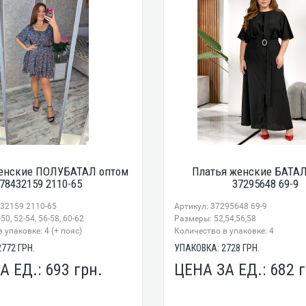
енские ПОЛУБАТАЛ оптом
Платья женские БАТАЛ
78432159 2110-65
37295648 69-9
432159 2110-65
Артикул: 37295648 69-9
0, 52-54, 56-58, 60-62
Размеры: 52,54,56,58
 упаковке: 4 (+ пояс)
Количество в упаковке: 4
2772
ГРН.
УПАКОВКА:
2728
ГРН.
А ЕД.:
693
грн.
ЦЕНА ЗА ЕД.:
682
г