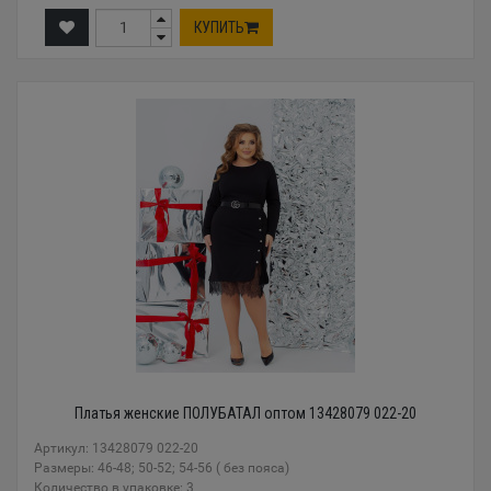
КУПИТЬ
Платья женские ПОЛУБАТАЛ оптом 13428079 022-20
Артикул: 13428079 022-20
Размеры: 46-48; 50-52; 54-56 ( без пояса)
Количество в упаковке: 3