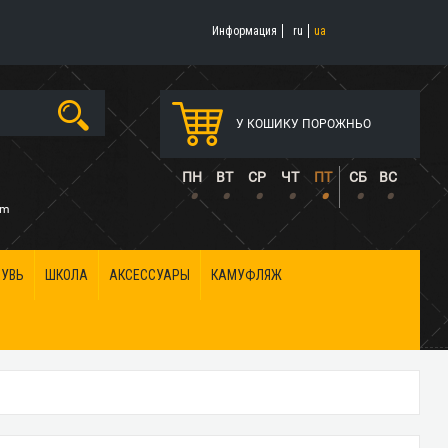
Информация
ru
ua
У КОШИКУ ПОРОЖНЬО
5
ПН
ВТ
СР
ЧТ
ПТ
СБ
ВС
•
•
•
•
•
•
•
om
БУВЬ
ШКОЛА
АКСЕССУАРЫ
КАМУФЛЯЖ