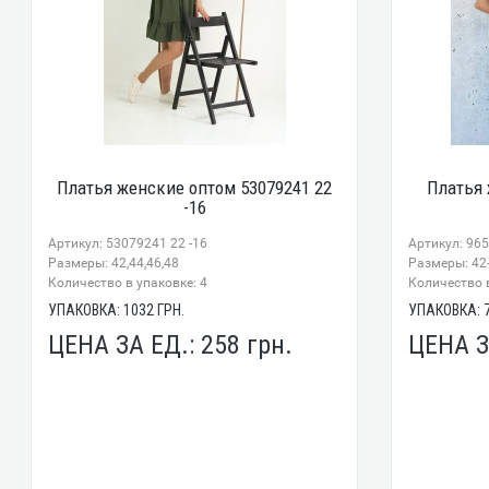
Платья женские оптом 53079241 22
Платья 
-16
Артикул: 53079241 22 -16
Артикул: 96
Размеры: 42,44,46,48
Размеры: 42-
Количество в упаковке: 4
Количество в
УПАКОВКА:
1032
ГРН.
УПАКОВКА:
ЦЕНА ЗА ЕД.:
258
грн.
ЦЕНА З