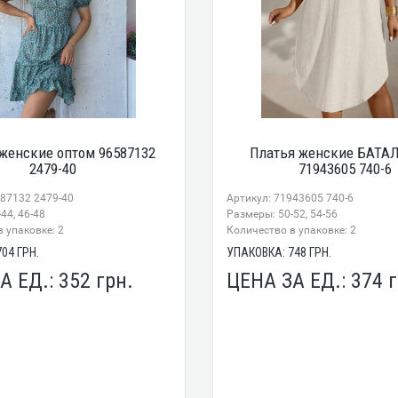
женские оптом 96587132
Платья женские БАТАЛ
2479-40
71943605 740-6
587132 2479-40
Артикул: 71943605 740-6
44, 46-48
Размеры: 50-52, 54-56
 упаковке: 2
Количество в упаковке: 2
704
ГРН.
УПАКОВКА:
748
ГРН.
А ЕД.:
352
грн.
ЦЕНА ЗА ЕД.:
374
г