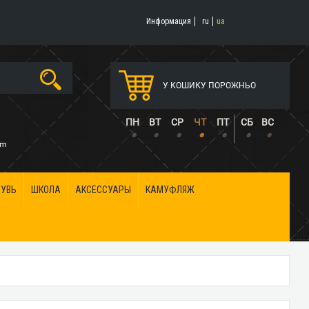
Информация
ru
ua
У КОШИКУ ПОРОЖНЬО
5
ПН
ВТ
СР
ЧТ
ПТ
СБ
ВС
•
•
•
•
•
•
•
om
БУВЬ
ШКОЛА
АКСЕССУАРЫ
КАМУФЛЯЖ