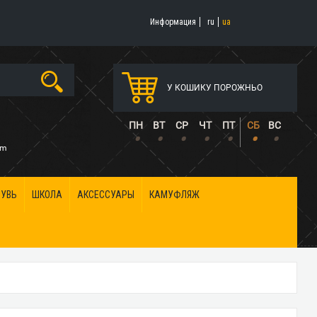
Информация
ru
ua
У КОШИКУ ПОРОЖНЬО
5
ПН
ВТ
СР
ЧТ
ПТ
СБ
ВС
•
•
•
•
•
•
•
om
БУВЬ
ШКОЛА
АКСЕССУАРЫ
КАМУФЛЯЖ