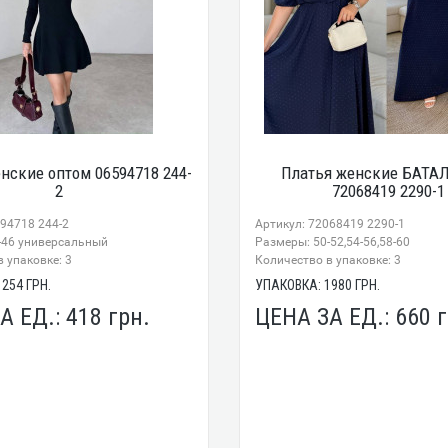
нские оптом 06594718 244-
Платья женские БАТАЛ
2
72068419 2290-1
594718 244-2
Артикул: 72068419 2290-1
-46 универсальный
Размеры: 50-52,54-56,58-60
 упаковке: 3
Количество в упаковке: 3
1254
ГРН.
УПАКОВКА:
1980
ГРН.
А ЕД.:
418
грн.
ЦЕНА ЗА ЕД.:
660
г