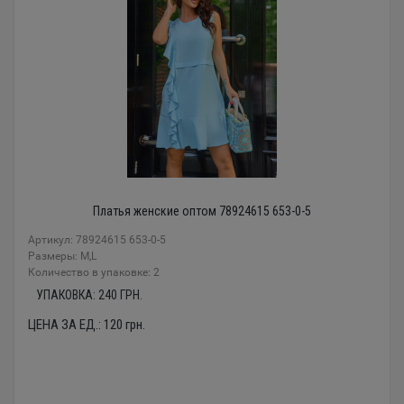
Платья женские оптом 78924615 653-0-5
Артикул: 78924615 653-0-5
Размеры: M,L
Количество в упаковке: 2
УПАКОВКА:
240
ГРН.
ЦЕНА ЗА ЕД.:
120
грн.