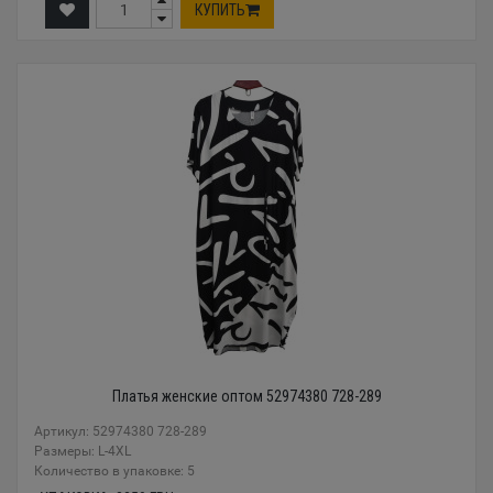
КУПИТЬ
Платья женские оптом 52974380 728-289
Артикул: 52974380 728-289
Размеры: L-4XL
Количество в упаковке: 5