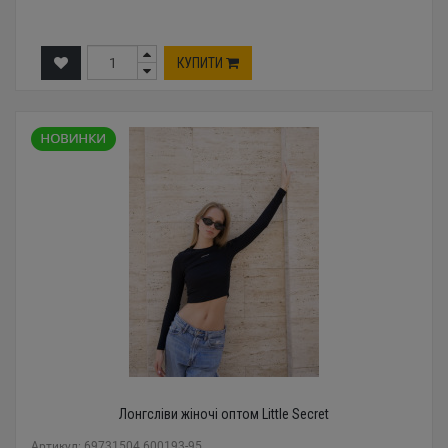
КУПИТИ
Лонгсліви жіночі оптом Little Secret
Артикул: 69731504 600193-95