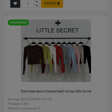
КУПИТИ
Лонгсліви жіночі (блакитний) оптом Little Secret
Артикул: 86257034 600193-102
Розміри: S, M, L
Кількість в упаковці: 3