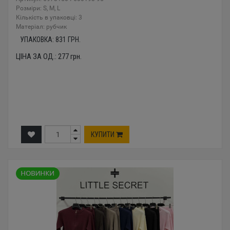
Розміри: S, M, L
Кількість в упаковці: 3
Mатеріал: рубчик
УПАКОВКА:
831
ГРН.
ЦІНА ЗА ОД.:
277
грн.
КУПИТИ