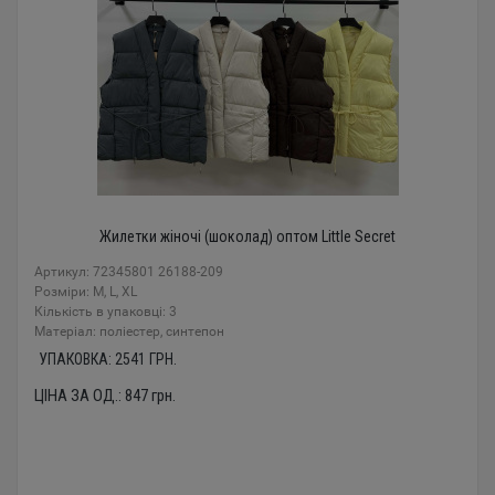
Жилетки жіночі (шоколад) оптом Little Secret
Артикул: 72345801 26188-209
Розміри: M, L, XL
Кількість в упаковці: 3
Mатеріал: поліестер, синтепон
УПАКОВКА:
2541
ГРН.
ЦІНА ЗА ОД.:
847
грн.