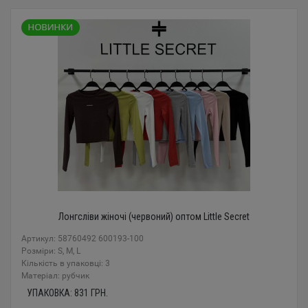
Лонгсліви жіночі (червоний) оптом Little Secret
Артикул: 58760492 600193-100
Розміри: S, M, L
Кількість в упаковці: 3
Mатеріал: рубчик
УПАКОВКА:
831
ГРН.