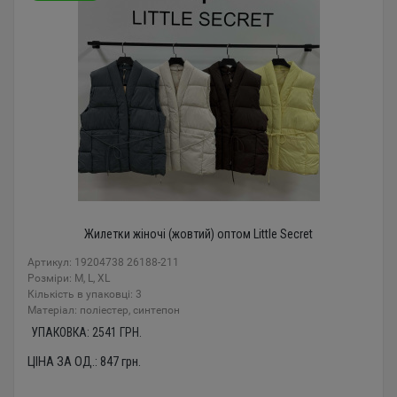
Жилетки жіночі (жовтий) оптом Little Secret
Артикул: 19204738 26188-211
Розміри: M, L, XL
Кількість в упаковці: 3
Mатеріал: поліестер, синтепон
УПАКОВКА:
2541
ГРН.
ЦІНА ЗА ОД.:
847
грн.