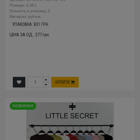
Розміри: S, M, L
Кількість в упаковці: 3
Mатеріал: рубчик
УПАКОВКА:
831
ГРН.
ЦІНА ЗА ОД.:
277
грн.
КУПИТИ