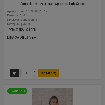
Лонгсліви жіночі (шоколад) оптом Little Secret
Артикул: 54791863 600193-97
Розміри: S, M, L
Кількість в упаковці: 3
Mатеріал: рубчик
УПАКОВКА:
831
ГРН.
ЦІНА ЗА ОД.:
277
грн.
КУПИТИ