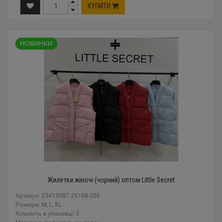
КУПИТИ
Жилетки жіночі (чорний) оптом Little Secret
Артикул: 23415087 26188-206
Розміри: M, L, XL
Кількість в упаковці: 3