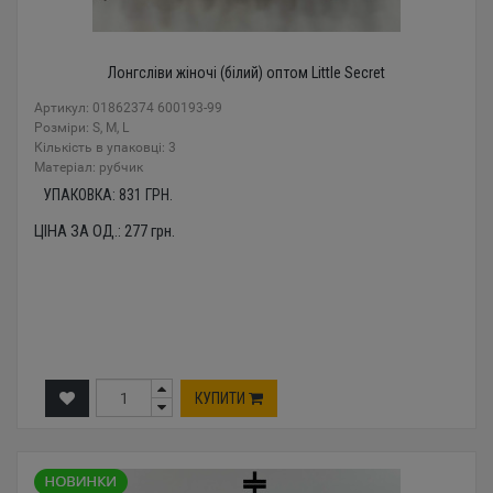
Лонгсліви жіночі (білий) оптом Little Secret
Артикул: 01862374 600193-99
Розміри: S, M, L
Кількість в упаковці: 3
Mатеріал: рубчик
УПАКОВКА:
831
ГРН.
ЦІНА ЗА ОД.:
277
грн.
КУПИТИ