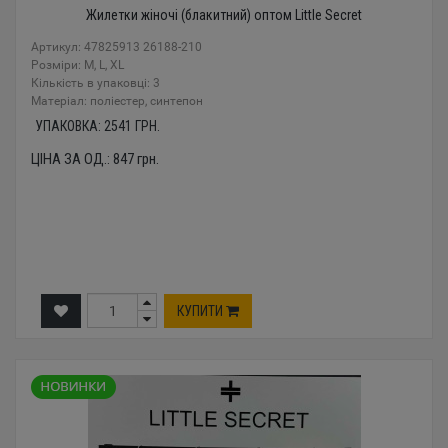
Жилетки жіночі (блакитний) оптом Little Secret
Артикул: 47825913 26188-210
Розміри: M, L, XL
Кількість в упаковці: 3
Mатеріал: поліестер, синтепон
УПАКОВКА:
2541
ГРН.
ЦІНА ЗА ОД.:
847
грн.
КУПИТИ