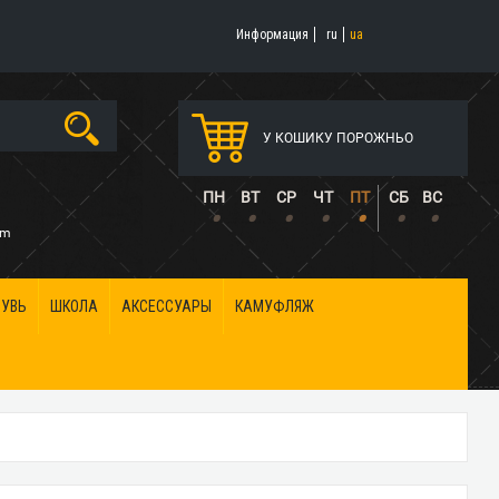
Информация
ru
ua
У КОШИКУ ПОРОЖНЬО
5
ПН
ВТ
СР
ЧТ
ПТ
СБ
ВС
•
•
•
•
•
•
•
om
БУВЬ
ШКОЛА
АКСЕССУАРЫ
КАМУФЛЯЖ