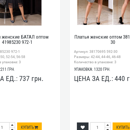
я женские БАТАЛ оптом
Платья женские оптом 381
41985230 972-1
30
985230 972-1
Артикул: 38170695 592-30
50, 52-54, 56-58
Размеры: 42-44, 44-46, 46-48
 упаковке: 3
Количество в упаковке: 3
2211
ГРН.
УПАКОВКА:
1320
ГРН.
А ЕД.:
737
грн.
ЦЕНА ЗА ЕД.:
440
г
КУПИТЬ
КУПИТЬ