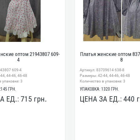
нские оптом 21943807 609-
Платья женские оптом 837
4
8
943807 609-4
Артикул: 83709614 638-8
44, 44-46, 46-48
Размеры: 42-44, 44-46, 46-48
 упаковке: 3
Количество в упаковке: 3
2145
ГРН.
УПАКОВКА:
1320
ГРН.
А ЕД.:
715
грн.
ЦЕНА ЗА ЕД.:
440
г