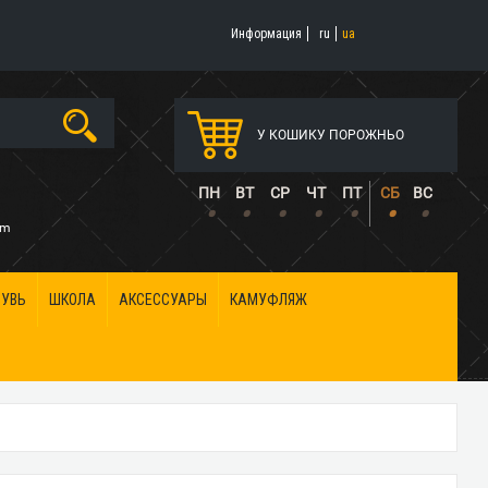
Информация
ru
ua
У КОШИКУ ПОРОЖНЬО
5
ПН
ВТ
СР
ЧТ
ПТ
СБ
ВС
•
•
•
•
•
•
•
om
БУВЬ
ШКОЛА
АКСЕССУАРЫ
КАМУФЛЯЖ