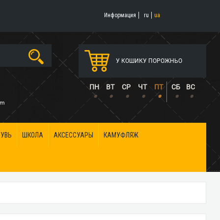
Информация
ru
ua
У КОШИКУ ПОРОЖНЬО
5
ПН
ВТ
СР
ЧТ
ПТ
СБ
ВС
•
•
•
•
•
•
•
om
БУВЬ
ШКОЛА
АКСЕССУАРЫ
КАМУФЛЯЖ