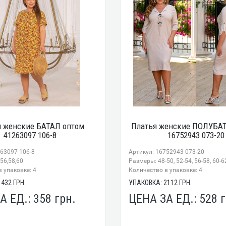
я женские БАТАЛ оптом
Платья женские ПОЛУБА
41263097 106-8
16752943 073-20
263097 106-8
Артикул: 16752943 073-20
56,58,60
Размеры: 48-50, 52-54, 56-58, 60-6
 упаковке: 4
Количество в упаковке: 4
1432
ГРН.
УПАКОВКА:
2112
ГРН.
А ЕД.:
358
грн.
ЦЕНА ЗА ЕД.:
528
г