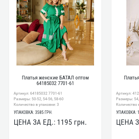
Платья женские БАТАЛ оптом
Плать
64185032 7701-61
Артикул: 64185032 7701-61
Артикул: 41
Размеры: 50-52, 54-56, 58-60
Размеры: 54,
Количество в упаковке: 3
Количество в
УПАКОВКА:
3585
ГРН.
УПАКОВКА:
ЦЕНА ЗА ЕД.:
1195
грн.
ЦЕНА З