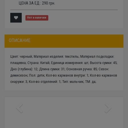
ЦЕНА ЗА ЕД.:
290
грн.
Нет в наличии
ОПИСАНИЕ
Цвет: черный; Материал изделия: текстиль; Материал подкладки:
плащевка; Страна: Китай; Единица измерения: шт; Высота сумки: 45;
Дно (глубина): 12; Длина сумки: 31; Основная ручка: 85; Сезон:
демисезон; Пол: дети; Кол-во карманов внутри: 1; Кол-во карманов
снаружи: 3; Кол-во отделений: 1; Тип: мальчик; ТМ: да;