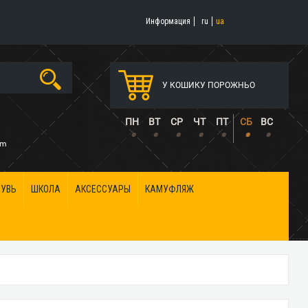
Информация
ru
ua
У КОШИКУ ПОРОЖНЬО
5
ПН
ВТ
СР
ЧТ
ПТ
СБ
ВС
•
•
•
•
•
•
•
om
БУВЬ
ШКОЛА
АКСЕССУАРЫ
КАМУФЛЯЖ