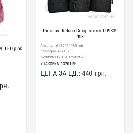
Рюкзак, Reluna Group оптом LD9809
mix
Артикул: 6139274085 mix
0 LED pink
Размеры: 43x13x30
Количество в упаковке: 3
УПАКОВКА:
1320
ГРН.
ЦЕНА ЗА ЕД.:
440
грн.
рн.