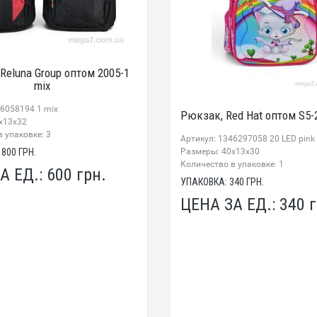
Reluna Group оптом 2005-1
mix
26058194 1 mix
Рюкзак, Red Hat оптом S5-2
x13x32
 упаковке: 3
Артикул: 1346297058 20 LED pink
1800
ГРН.
Размеры: 40x13x30
Количество в упаковке: 1
А ЕД.:
600
грн.
УПАКОВКА:
340
ГРН.
ЦЕНА ЗА ЕД.:
340
г