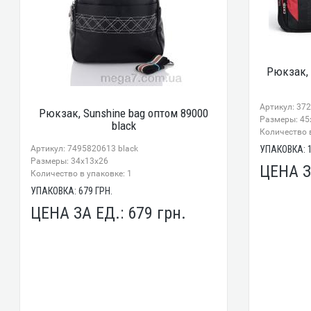
Рюкзак, 
Артикул: 37
Рюкзак, Sunshine bag оптом 89000
Размеры: 45
black
Количество в
Артикул: 7495820613 black
УПАКОВКА:
Размеры: 34x13x26
ЦЕНА З
Количество в упаковке: 1
УПАКОВКА:
679
ГРН.
ЦЕНА ЗА ЕД.:
679
грн.