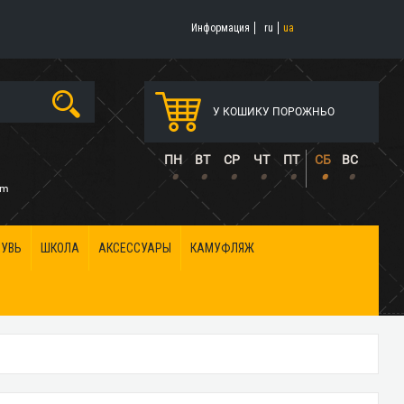
Информация
ru
ua
У КОШИКУ ПОРОЖНЬО
5
ПН
ВТ
СР
ЧТ
ПТ
СБ
ВС
•
•
•
•
•
•
•
om
БУВЬ
ШКОЛА
АКСЕССУАРЫ
КАМУФЛЯЖ