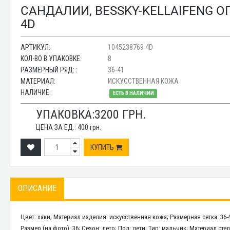
САНДАЛИИ, BESSKY-KELLAIFENG ОП
4D
АРТИКУЛ:
1045238769 4D
КОЛ-ВО В УПАКОВКЕ:
8
РАЗМЕРНЫЙ РЯД: :
36-41
МАТЕРИАЛ:
ИСКУССТВЕННАЯ КОЖА
НАЛИЧИЕ:
ЕСТЬ В НАЛИЧИИ
УПАКОВКА:
3200
ГРН.
ЦЕНА ЗА ЕД.:
400
грн.
КУПИТЬ
ОПИСАНИЕ
Цвет: хаки; Материал изделия: искусственная кожа; Размерная сетка: 36-4
Размер (на фото): 36; Сезон: лето; Пол: дети; Тип: мальчик; Материал сте