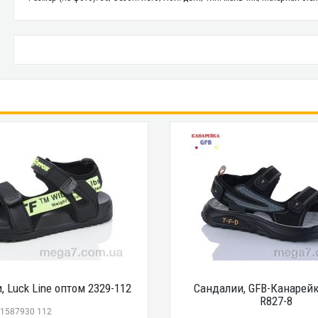
, Luck Line оптом 2329-112
Сандалии, GFB-Канарей
R827-8
41587930 112