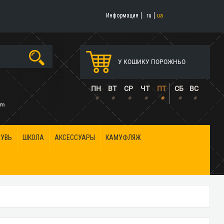
Информация
ru
ua
У КОШИКУ ПОРОЖНЬО
5
ПН
ВТ
СР
ЧТ
ПТ
СБ
ВС
•
•
•
•
•
•
•
om
БУВЬ
ШКОЛА
АКСЕССУАРЫ
КАМУФЛЯЖ