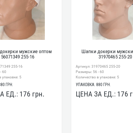
докерки мужские оптом
Шапки докерки мужски
56071349 255-16
31970465 255-20
071349 255-16
Артикул: 31970465 255-20
- 60
Размеры: 56 - 60
 упаковке: 5
Количество в упаковке: 5
880
ГРН.
УПАКОВКА:
880
ГРН.
А ЕД.:
176
грн.
ЦЕНА ЗА ЕД.:
176
г