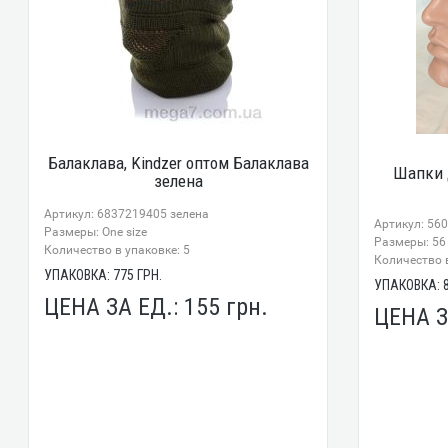
Балаклава, Kindzer оптом Балаклава
Шапки 
зелена
Артикул: 6837219405 зелена
Артикул: 56
Размеры: One size
Размеры: 56 
Количество в упаковке: 5
Количество в
УПАКОВКА:
775
ГРН.
УПАКОВКА:
ЦЕНА ЗА ЕД.:
155
грн.
ЦЕНА З