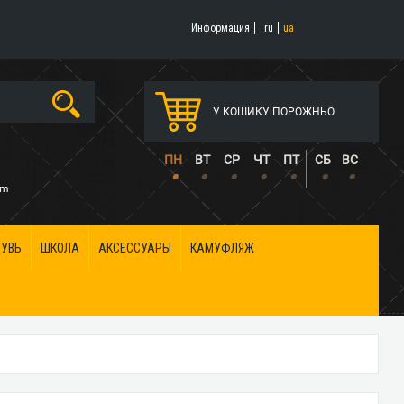
Информация
ru
ua
У КОШИКУ ПОРОЖНЬО
5
ПН
ВТ
СР
ЧТ
ПТ
СБ
ВС
•
•
•
•
•
•
•
om
БУВЬ
ШКОЛА
АКСЕССУАРЫ
КАМУФЛЯЖ