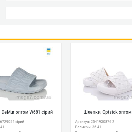
 DeMur оптом W681 сірий
Шлепки, Optstok оптом
86729054 сірий
Артикул: 2541930876 2
-41
Размеры: 36-41