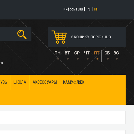
Информация
ru
ua
У КОШИКУ ПОРОЖНЬО
5
ПН
ВТ
СР
ЧТ
ПТ
СБ
ВС
•
•
•
•
•
•
•
om
БУВЬ
ШКОЛА
АКСЕССУАРЫ
КАМУФЛЯЖ