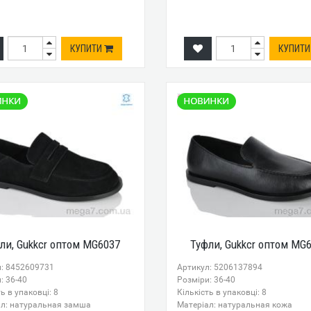
КУПИТИ
КУПИТ
ли, Gukkcr оптом MG6037
Туфли, Gukkcr оптом MG
л: 8452609731
Артикул: 5206137894
: 36-40
Розміри: 36-40
ь в упаковці: 8
Кількість в упаковці: 8
ал: натуральная замша
Mатеріал: натуральная кожа