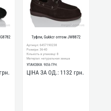
MG8782
Туфли, Gukkcr оптом JW8872
Артикул: 6457190238
Розміри: 36-40
Кількість в упаковці: 8
Mатеріал: натуральная замша
УПАКОВКА:
9056
ГРН.
грн.
ЦІНА ЗА ОД.:
1132
грн.