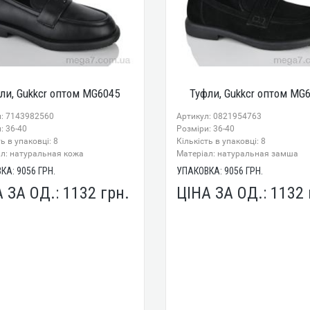
ли, Gukkcr оптом MG6045
Туфли, Gukkcr оптом MG
л: 7143982560
Артикул: 0821954763
: 36-40
Розміри: 36-40
ь в упаковці: 8
Кількість в упаковці: 8
л: натуральная кожа
Mатеріал: натуральная замша
ВКА:
9056
ГРН.
УПАКОВКА:
9056
ГРН.
А ЗА ОД.:
1132
грн.
ЦІНА ЗА ОД.:
1132