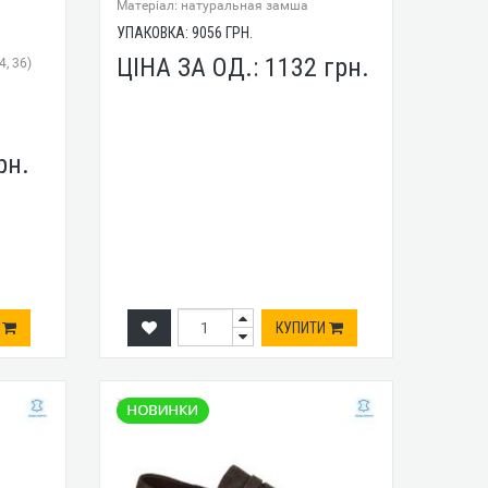
Mатеріал: натуральная замша
УПАКОВКА:
9056
ГРН.
ЦІНА ЗА ОД.:
1132
грн.
4, 36)
рн.
И
КУПИТИ