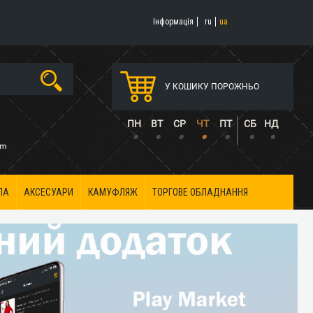
Інформація
ru
ua
У КОШИКУ ПОРОЖНЬО
5
ПН
ВТ
СР
ЧТ
ПТ
СБ
НД
•
•
•
•
•
•
•
om
ЛА
АКСЕСУАРИ
КАМУФЛЯЖ
ТОРГОВЕ ОБЛАДНАННЯ