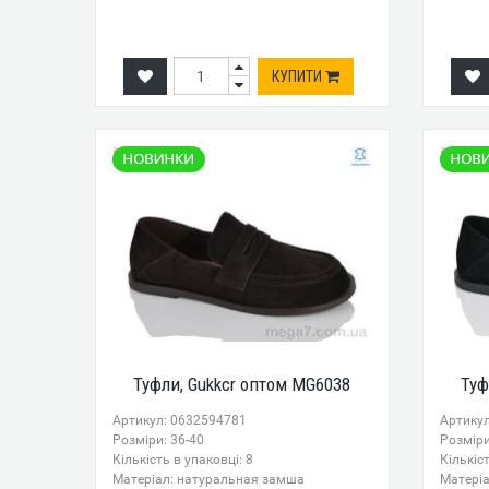
КУПИТИ
Туфли, Gukkcr оптом MG6038
Туф
Артикул: 0632594781
Артику
Розміри: 36-40
Розміри
Кількість в упаковці: 8
Кількіст
Mатеріал: натуральная замша
Mатері