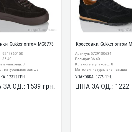
нки, Gukkcr оптом MG8773
Кроссовки, Gukkcr оптом 
л: 9247360158
Артикул: 5729180634
: 36-40
Розміри: 36-40
ь в упаковці: 8
Кількість в упаковці: 8
ал: натуральная замша
Mатеріал: натуральная замша
ВКА:
12312
ГРН.
УПАКОВКА:
9776
ГРН.
А ЗА ОД.:
1539
грн.
ЦІНА ЗА ОД.:
1222