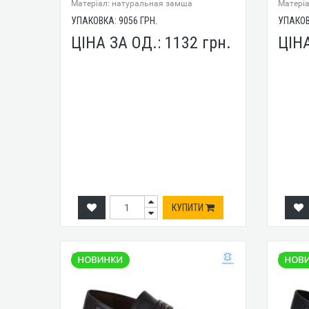
Mатеріал: натуральная замша
Mатері
УПАКОВКА:
9056
ГРН.
УПАКО
ЦІНА ЗА ОД.:
1132
грн.
ЦІН
КУПИТИ