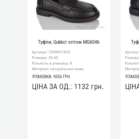
Туфли, Gukkcr оптом MG6046
Туф
Артикул: 7349651820
Артику
Розміри: 36-40
Розміри
Кількість в упаковці: 8
Кількіст
Mатеріал: натуральная кожа
Mатеріа
УПАКОВКА:
9056
ГРН.
УПАКО
ЦІНА ЗА ОД.:
1132
грн.
ЦІН