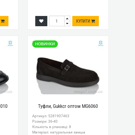
И
КУПИТИ
6010
Туфли, Gukkcr оптом MG6060
Артикул: 5281907463
Розміри: 36-40
Кількість в упаковці: 8
Mатеріал: натуральная замша