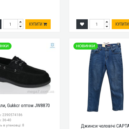
КУПИТИ
КУПИТ
ли, Gukkcr оптом JW8870
л: 2390574186
: 36-40
Джинси чоловічі CAPT
ь в упаковці: 8