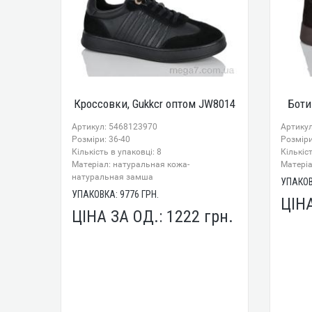
Кроссовки, Gukkcr оптом JW8014
Боти
Артикул: 5468123970
Артику
Розміри: 36-40
Розміри
Кількість в упаковці: 8
Кількіст
Mатеріал: натуральная кожа-
Mатері
натуральная замша
УПАКО
УПАКОВКА:
9776
ГРН.
ЦІН
ЦІНА ЗА ОД.:
1222
грн.