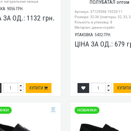
ПОЛУБАТАЛ оптом
ал: натуральная замша
ВКА:
9056
ГРН.
Артикул: 37129568 19220-11
А ЗА ОД.:
1132
грн.
Розміри: 32-36 (повторы: 32, 33, 3
Кількість в упаковці: 8
Mатеріал: джинс-стрейч
УПАКОВКА:
5432
ГРН.
ЦІНА ЗА ОД.:
679
г
КУПИТИ
КУПИТ