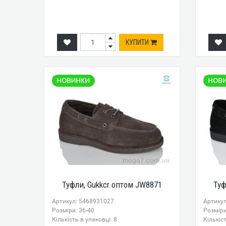
КУПИТИ
Туфли, Gukkcr оптом JW8871
Туф
Артикул: 5468931027
Артику
Розміри: 36-40
Розміри
Кількість в упаковці: 8
Кількіст