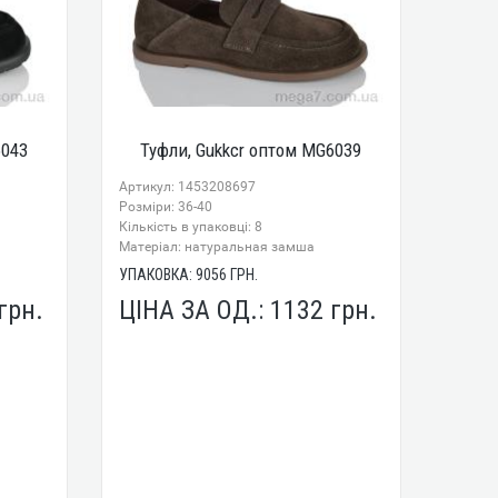
6043
Туфли, Gukkcr оптом MG6039
Артикул: 1453208697
Розміри: 36-40
Кількість в упаковці: 8
Mатеріал: натуральная замша
УПАКОВКА:
9056
ГРН.
грн.
ЦІНА ЗА ОД.:
1132
грн.