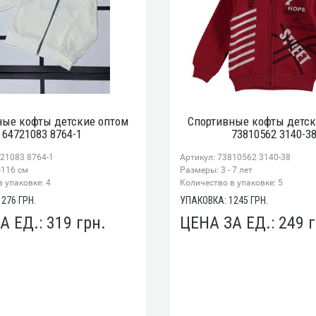
ные кофты детские оптом
Спортивные кофты детск
64721083 8764-1
73810562 3140-3
721083 8764-1
Артикул: 73810562 3140-38
-116 см
Размеры: 3 - 7 лет
 упаковке: 4
Количество в упаковке: 5
1276
ГРН.
УПАКОВКА:
1245
ГРН.
А ЕД.:
319
грн.
ЦЕНА ЗА ЕД.:
249
г