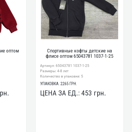
ие оптом
Спортивные кофты детские на
8
флисе оптом 65043781 1037-1-25
Артикул: 65043781 1037-1-25
Размеры: 4-8 лет
Количество в упаковке: 5
УПАКОВКА:
2265
ГРН.
рн.
ЦЕНА ЗА ЕД.:
453
грн.