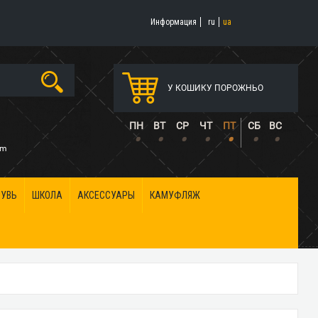
Информация
ru
ua
У КОШИКУ ПОРОЖНЬО
5
ПН
ВТ
СР
ЧТ
ПТ
СБ
ВС
•
•
•
•
•
•
•
om
БУВЬ
ШКОЛА
АКСЕССУАРЫ
КАМУФЛЯЖ