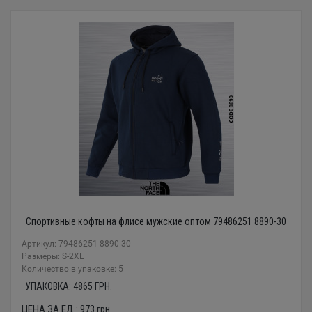
Спортивные кофты на флисе мужские оптом 79486251 8890-30
Артикул: 79486251 8890-30
Размеры: S-2XL
Количество в упаковке: 5
УПАКОВКА:
4865
ГРН.
ЦЕНА ЗА ЕД.:
973
грн.