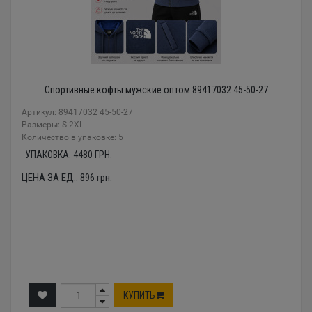
Спортивные кофты мужские оптом 89417032 45-50-27
Артикул: 89417032 45-50-27
Размеры: S-2XL
Количество в упаковке: 5
УПАКОВКА:
4480
ГРН.
ЦЕНА ЗА ЕД.:
896
грн.
КУПИТЬ