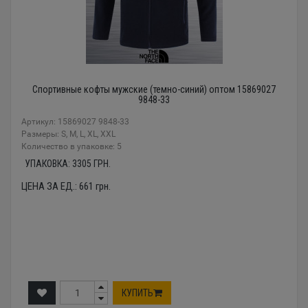
Спортивные кофты мужские (темно-синий) оптом 15869027
9848-33
Артикул: 15869027 9848-33
Размеры: S, M, L, XL, XXL
Количество в упаковке: 5
УПАКОВКА:
3305
ГРН.
ЦЕНА ЗА ЕД.:
661
грн.
КУПИТЬ