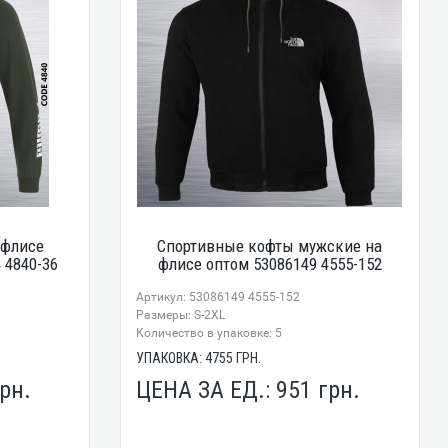
 флисе
Спортивные кофты мужские на
 4840-36
флисе оптом 53086149 4555-152
Артикул: 53086149 4555-152
Размеры: S-2XL
Количество в упаковке: 5
УПАКОВКА:
4755
ГРН.
рн.
ЦЕНА ЗА ЕД.:
951
грн.