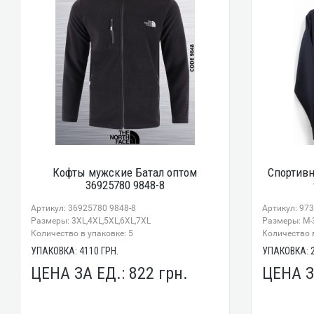
Кофты мужские Батал оптом
Спортив
36925780 9848-8
Артикул: 36925780 9848-8
Артикул: 97
Размеры: 3XL,4XL,5XL,6XL,7XL
Размеры: М-
Количество в упаковке: 5
Количество в
УПАКОВКА:
4110
ГРН.
УПАКОВКА:
ЦЕНА ЗА ЕД.:
822
грн.
ЦЕНА З