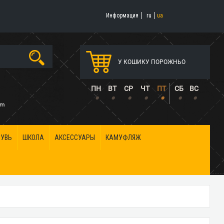
Информация
ru
ua
У КОШИКУ ПОРОЖНЬО
5
ПН
ВТ
СР
ЧТ
ПТ
СБ
ВС
•
•
•
•
•
•
•
om
БУВЬ
ШКОЛА
АКСЕССУАРЫ
КАМУФЛЯЖ