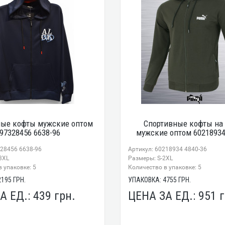
ные кофты мужские оптом
Спортивные кофты на
97328456 6638-96
мужские оптом 60218934
328456 6638-96
Артикул: 60218934 4840-36
3XL
Размеры: S-2XL
 упаковке: 5
Количество в упаковке: 5
2195
ГРН.
УПАКОВКА:
4755
ГРН.
А ЕД.:
439
грн.
ЦЕНА ЗА ЕД.:
951
г